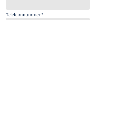
Telefoonnummer *
Onderwerp *
Bericht *