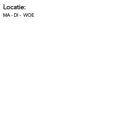
Locatie:
MA - DI - WOE
Groepspraktijk Steyneveld
Diestersteenweg 153
3290 Diest - Kaggevinne
DO - VRIJ
De Zindering
Halensebaan 49D
3290 Diest - Webbekom
Contactformulier:
U kunt eenvoudig een afspraak maken of
een vraag doorgeven door het formulier in
te vullen.
Naam *