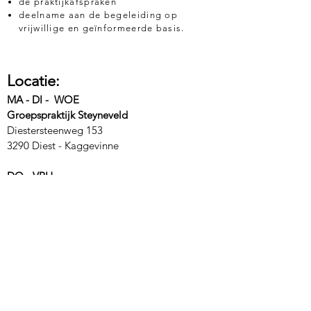
de praktijkafspraken
deelname aan de begeleiding op
vrijwillige en geïnformeerde basis.
Locatie:
MA - DI - WOE
Groepspraktijk Steyneveld
Diestersteenweg 153
3290 Diest - Kaggevinne
DO - VRIJ
De Zindering
Halensebaan 49D
3290 Diest - Webbekom
Contactformulier:
U kunt eenvoudig een afspraak maken of
een vraag doorgeven door het formulier in