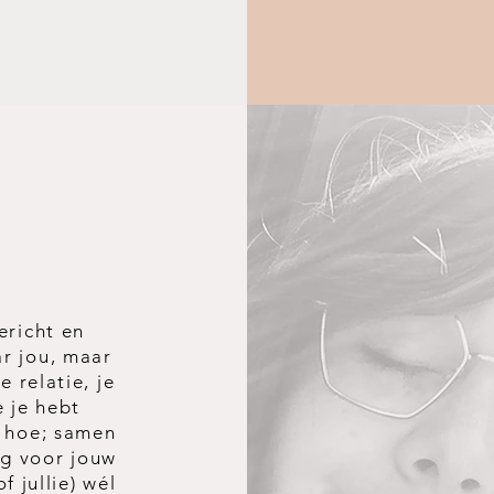
ericht en
ar jou, maar
 relatie, je
e je hebt
n hoe; samen
eg voor jouw
f jullie) wél