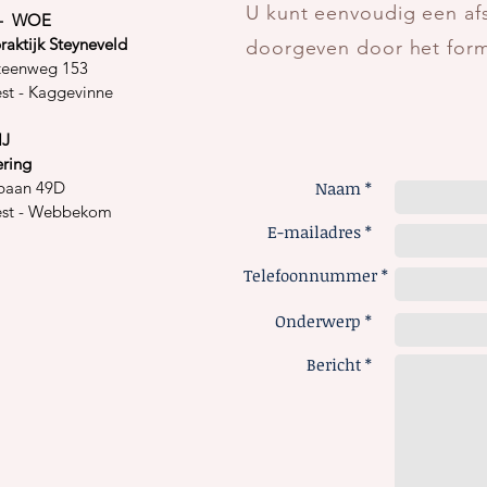
U kunt eenvoudig een af
 - WOE
aktijk Steyneveld
doorgeven door het formul
steenweg 153
est - Kaggevinne
IJ
ering
baan 49D
Naam *
est - Webbekom
E-mailadres *
Telefoonnummer *
Onderwerp *
Bericht *