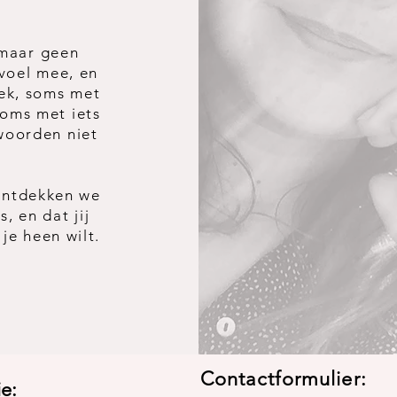
 maar geen
 voel mee, en
rek, soms met
soms met iets
 woorden niet
 ontdekken we
s, en dat jij
 je heen wilt.
Contactformulier:
e: