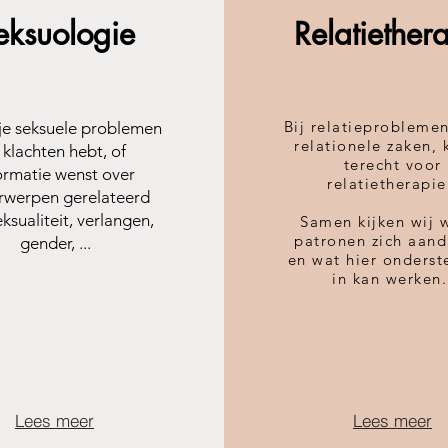
eksuologie
Relatiether
Bij relatieprobleme
 je seksuele problemen
relationele zaken, 
 klachten hebt, of
terecht voor
ormatie wenst over
relatietherapi
rwerpen gerelateerd
ksualiteit, verlangen,
Samen kijken wij 
patronen zich aan
gender, ...
en wat hier onderst
in kan werken
Lees meer
Lees meer