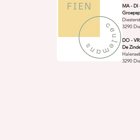
MA - DI
Groepspr
Diester
3290 Di
DO - VR
De Zind
Halense
3290 Di