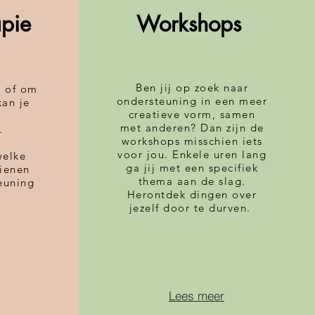
apie
Workshops
Ben jij op zoek naar
n of om
ondersteuning in een meer
kan je
creatieve vorm, samen
met anderen? Dan zijn de
e.
workshops misschien iets
voor jou. Enkele uren lang
welke
ga jij met een specifiek
dienen
thema aan de slag.
euning
Herontdek dingen over
.
jezelf door te durven.
Lees meer