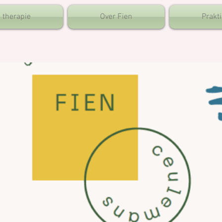
 therapie
Over Fien
Prakt