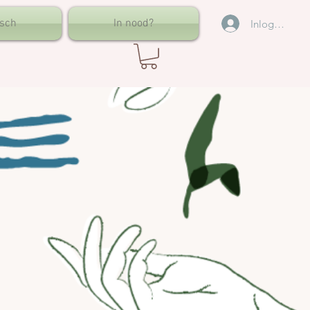
isch
In nood?
Inloggen